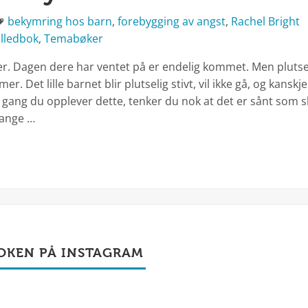
Stikkord
bekymring hos barn
,
forebygging av angst
,
Rachel Bright
illedbok
,
Temabøker
er. Dagen dere har ventet på er endelig kommet. Men plutse
r. Det lille barnet blir plutselig stivt, vil ikke gå, og kansk
e gang du opplever dette, tenker du nok at det er sånt som sk
mange …
OKEN PÅ INSTAGRAM