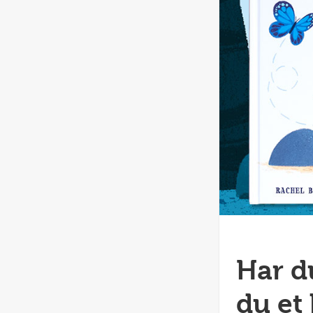
Har du
du et