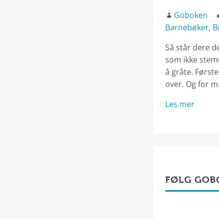
Forfatter
Goboken
Barnebøker
,
B
Så står dere d
som ikke stemme
å gråte. Først
over. Og for 
Les mer
FØLG GOB