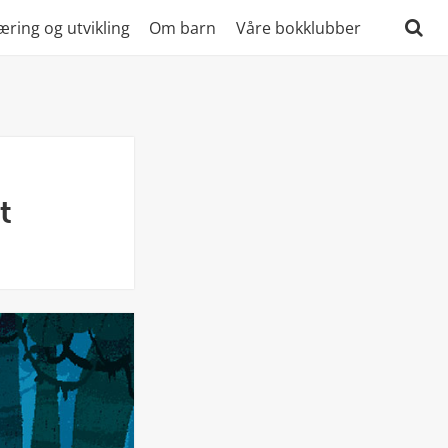
æring og utvikling
Om barn
Våre bokklubber
Søk
etter:
t