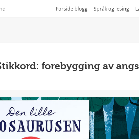
und
Forside blogg
Språk og lesing
L
Stikkord:
forebygging av angs