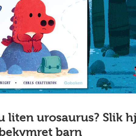
 liten urosaurus? Slik h
 bekymret barn