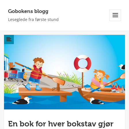
Gobokens blogg
Leseglede fra første stund
Meny
Og
Widgeter
En bok for hver bokstav gjør