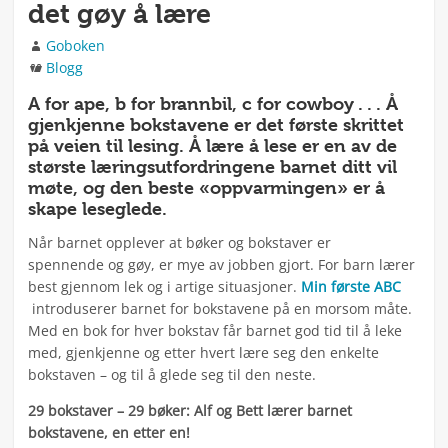
det gøy å lære
Forfatter
Goboken
Kategorier
Blogg
A for ape, b for brannbil, c for cowboy . . . Å
gjenkjenne bokstavene er det første skrittet
på veien til lesing. Å lære å lese er en av de
største læringsutfordringene barnet ditt vil
møte, og den beste «oppvarmingen» er å
skape leseglede.
Når barnet opplever at bøker og bokstaver er
spennende og gøy, er mye av jobben gjort. For barn lærer
best gjennom lek og i artige situasjoner.
Min første ABC
introduserer barnet for bokstavene på en morsom måte.
Med en bok for hver bokstav får barnet god tid til å leke
med, gjenkjenne og etter hvert lære seg den enkelte
bokstaven – og til å glede seg til den neste.
29 bokstaver – 29 bøker: Alf og Bett lærer barnet
bokstavene, en etter en!