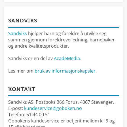
SANDVIKS
Sandviks
hjelper barn og foreldre å utvikle seg
sammen gjennom foreldreveiledning, barnebøker
og andre kvalitetsprodukter.
Sandviks er en del av
AcadeMedia
.
Les mer om
bruk av informasjonskapsler
.
KONTAKT
Sandviks AS, Postboks 366 Forus, 4067 Stavanger.
E-post:
kundeservice@goboken.no
Telefon: 51 44 00 51
Gobokens kundeservice er betjent mellom kl. 9 og
15 alle hverdager.