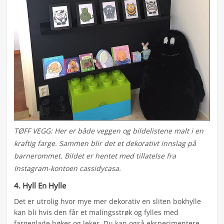
TØFF VEGG: Her er både veggen og bildelistene malt i en
kraftig farge. Sammen blir det et dekorativt innslag på
barnerommet. Bildet er hentet med tillatelse fra
Instagram-kontoen cassidycasa.
4. Hyll En Hylle
Det er utrolig hvor mye mer dekorativ en sliten bokhylle
kan bli hvis den får et malingsstrøk og fylles med
fargeglade bøker og leker. Du kan også eksperimentere