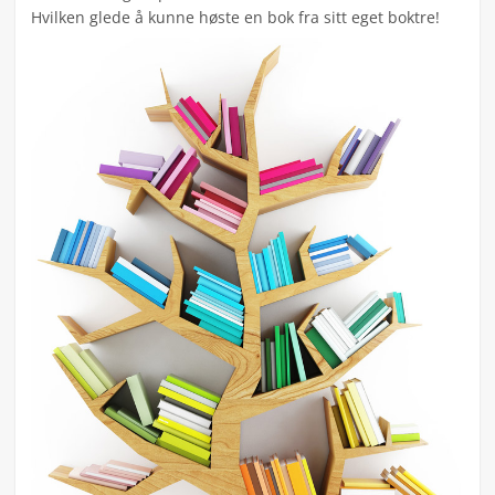
Hvilken glede å kunne høste en bok fra sitt eget boktre!