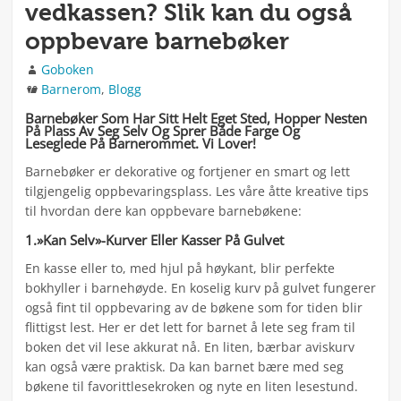
vedkassen? Slik kan du også
oppbevare barnebøker
Forfatter
Goboken
Kategorier
Barnerom
,
Blogg
Barnebøker Som Har Sitt Helt Eget Sted, Hopper Nesten
På Plass Av Seg Selv Og Sprer Både Farge Og
Leseglede På Barnerommet. Vi Lover!
Barnebøker er dekorative og fortjener en smart og lett
tilgjengelig oppbevaringsplass. Les våre åtte kreative tips
til hvordan dere kan oppbevare barnebøkene:
1.»Kan Selv»-Kurver Eller Kasser På Gulvet
En kasse eller to, med hjul på høykant, blir perfekte
bokhyller i barnehøyde. En koselig kurv på gulvet fungerer
også fint til oppbevaring av de bøkene som for tiden blir
flittigst lest. Her er det lett for barnet å lete seg fram til
boken det vil lese akkurat nå. En liten, bærbar aviskurv
kan også være praktisk. Da kan barnet bære med seg
bøkene til favorittlesekroken og nyte en liten lesestund.