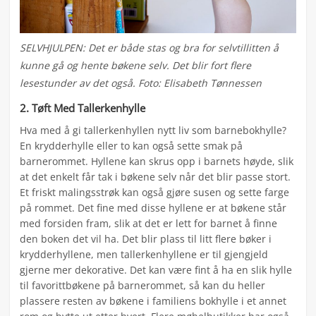
SELVHJULPEN: Det er både stas og bra for selvtillitten å
kunne gå og hente bøkene selv. Det blir fort flere
lesestunder av det også. Foto: Elisabeth Tønnessen
2. Tøft Med Tallerkenhylle
Hva med å gi tallerkenhyllen nytt liv som barnebokhylle?
En krydderhylle eller to kan også sette smak på
barnerommet. Hyllene kan skrus opp i barnets høyde, slik
at det enkelt får tak i bøkene selv når det blir passe stort.
Et friskt malingsstrøk kan også gjøre susen og sette farge
på rommet. Det fine med disse hyllene er at bøkene står
med forsiden fram, slik at det er lett for barnet å finne
den boken det vil ha. Det blir plass til litt flere bøker i
krydderhyllene, men tallerkenhyllene er til gjengjeld
gjerne mer dekorative. Det kan være fint å ha en slik hylle
til favorittbøkene på barnerommet, så kan du heller
plassere resten av bøkene i familiens bokhylle i et annet