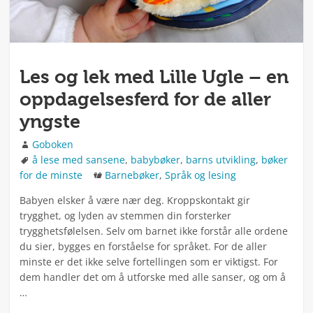
Les og lek med Lille Ugle – en
oppdagelsesferd for de aller
yngste
Forfatter
Goboken
Stikkord
å lese med sansene
,
babybøker
,
barns utvikling
,
bøker
Kategorier
for de minste
Barnebøker
,
Språk og lesing
Babyen elsker å være nær deg. Kroppskontakt gir
trygghet, og lyden av stemmen din forsterker
trygghetsfølelsen. Selv om barnet ikke forstår alle ordene
du sier, bygges en forståelse for språket. For de aller
minste er det ikke selve fortellingen som er viktigst. For
dem handler det om å utforske med alle sanser, og om å
…