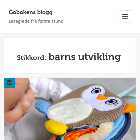
Gobokens blogg
Leseglede fra første stund
Meny
Og
Widgeter
barns utvikling
Stikkord: