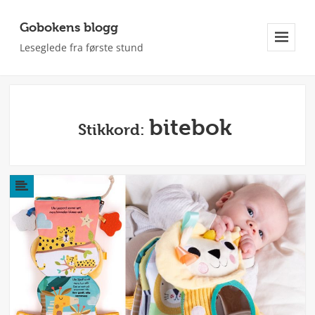
Gobokens blogg
Leseglede fra første stund
Meny
Og
Widgeter
bitebok
Stikkord: