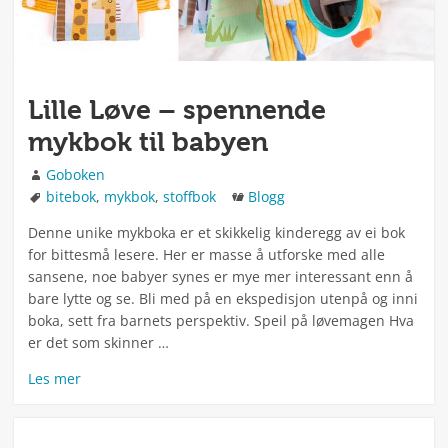
Lille Løve – spennende
mykbok til babyen
Forfatter
Goboken
Stikkord
Kategorier
bitebok
,
mykbok
,
stoffbok
Blogg
Denne unike mykboka er et skikkelig kinderegg av ei bok
for bittesmå lesere. Her er masse å utforske med alle
sansene, noe babyer synes er mye mer interessant enn å
bare lytte og se. Bli med på en ekspedisjon utenpå og inni
boka, sett fra barnets perspektiv. Speil på løvemagen Hva
er det som skinner …
Les mer