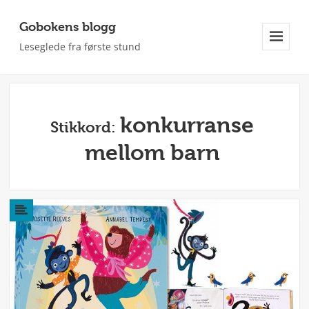
Gobokens blogg
Leseglede fra første stund
Meny
Og
Widgeter
konkurranse
Stikkord:
mellom barn