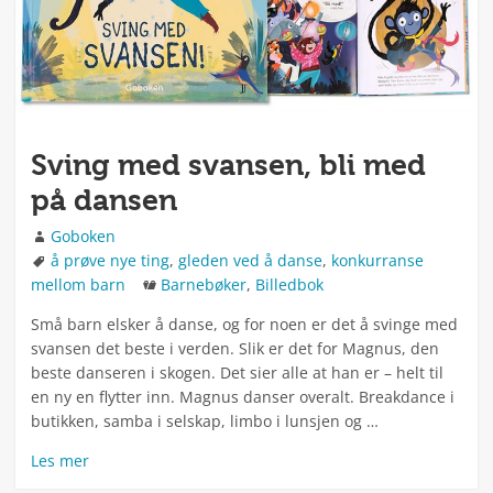
Sving med svansen, bli med
på dansen
Forfatter
Goboken
Stikkord
å prøve nye ting
,
gleden ved å danse
,
konkurranse
Kategorier
mellom barn
Barnebøker
,
Billedbok
Små barn elsker å danse, og for noen er det å svinge med
svansen det beste i verden. Slik er det for Magnus, den
beste danseren i skogen. Det sier alle at han er – helt til
en ny en flytter inn. Magnus danser overalt. Breakdance i
butikken, samba i selskap, limbo i lunsjen og …
Les mer