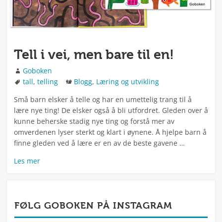
Tell i vei, men bare til en!
Forfatter
Goboken
Stikkord
Kategorier
tall
,
telling
Blogg
,
Læring og utvikling
Små barn elsker å telle og har en umettelig trang til å
lære nye ting! De elsker også å bli utfordret. Gleden over å
kunne beherske stadig nye ting og forstå mer av
omverdenen lyser sterkt og klart i øynene. Å hjelpe barn å
finne gleden ved å lære er en av de beste gavene …
Les mer
FØLG GOBOKEN PÅ INSTAGRAM