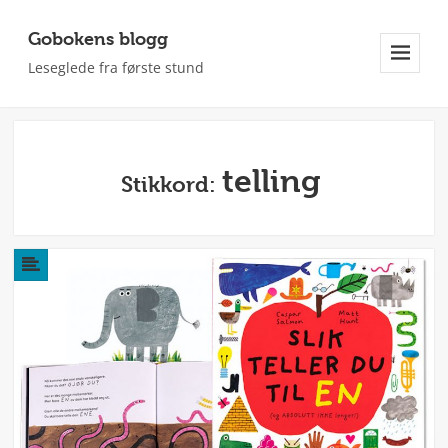
Gobokens blogg
Leseglede fra første stund
Meny
Og
Widgeter
telling
Stikkord: