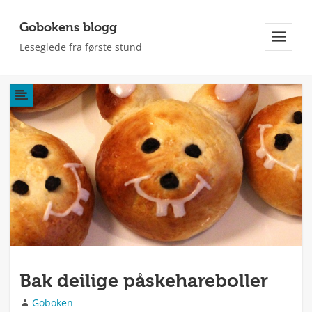
Gobokens blogg
Leseglede fra første stund
Meny
Og
Widgeter
Bak deilige påskehareboller
Forfatter
Goboken