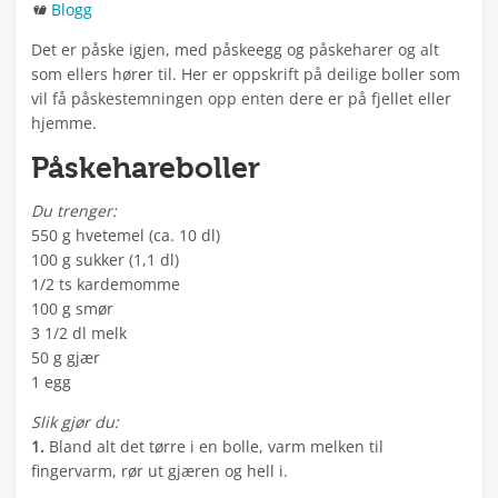
Kategorier
Blogg
Det er påske igjen, med påskeegg og påskeharer og alt
som ellers hører til. Her er oppskrift på deilige boller som
vil få påskestemningen opp enten dere er på fjellet eller
hjemme.
Påskehareboller
Du trenger:
550 g hvetemel (ca. 10 dl)
100 g sukker (1,1 dl)
1/2 ts kardemomme
100 g smør
3 1/2 dl melk
50 g gjær
1 egg
Slik gjør du:
1.
Bland alt det tørre i en bolle, varm melken til
fingervarm, rør ut gjæren og hell i.