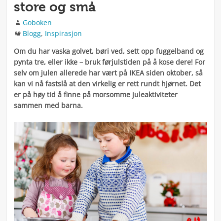
store og små
Forfatter
Goboken
Kategorier
Blogg
,
Inspirasjon
Om du har vaska golvet, børi ved, sett opp fuggelband og
pynta tre, eller ikke – bruk førjulstiden på å kose dere! For
selv om julen allerede har vært på IKEA siden oktober, så
kan vi nå fastslå at den virkelig er rett rundt hjørnet. Det
er på høy tid å finne på morsomme juleaktiviteter
sammen med barna.