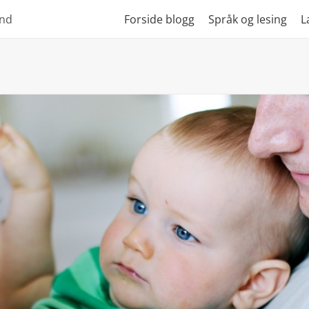
und
Forside blogg
Språk og lesing
L