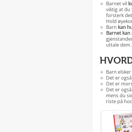
Barnet vil
k
viktig at du
forsterk det
Hold øyekon
Barn
kan hu
Barnet kan 
gjenstander
uttale dem.
HVORD
Barn elsker
Det er også
Det er mor
Det er ogs
mens du sie
riste på hod