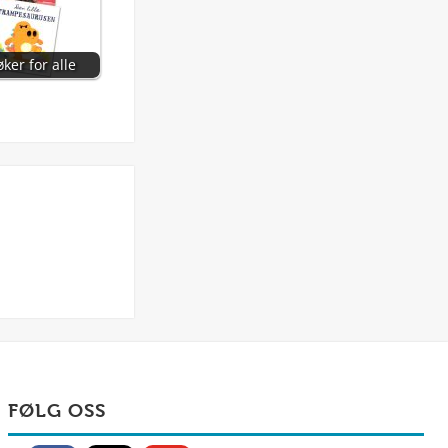
ker for alle
FØLG OSS