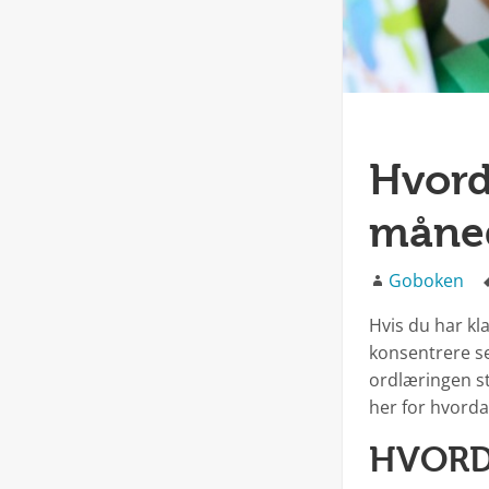
Hvord
måne
Forfatter
Goboken
Hvis du har kl
konsentrere se
ordlæringen st
her for hvord
HVORD