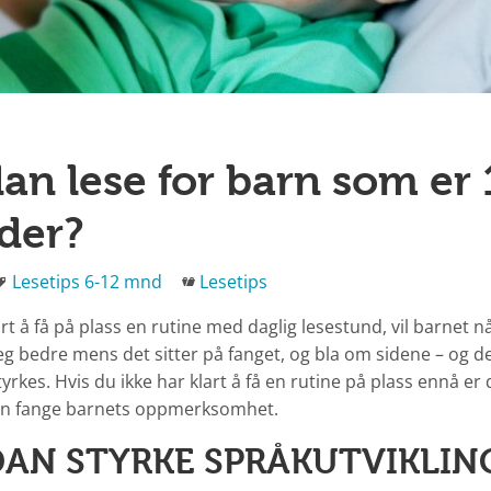
an lese for barn som er 
der?
Stikkord
Kategorier
Lesetips 6-12 mnd
Lesetips
art å få på plass en rutine med daglig lesestund, vil barnet 
g bedre mens det sitter på fanget, og bla om sidene – og d
yrkes. Hvis du ikke har klart å få en rutine på plass ennå er
an fange barnets oppmerksomhet.
AN STYRKE SPRÅKUTVIKLIN