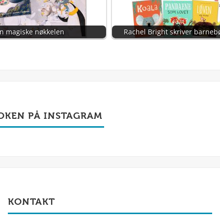
n magiske nøkkelen
Rachel Bright skriver barnebø
OKEN PÅ INSTAGRAM
KONTAKT