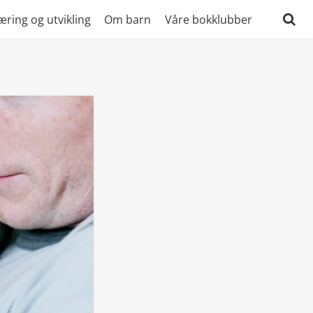
æring og utvikling
Om barn
Våre bokklubber
Søk
etter: