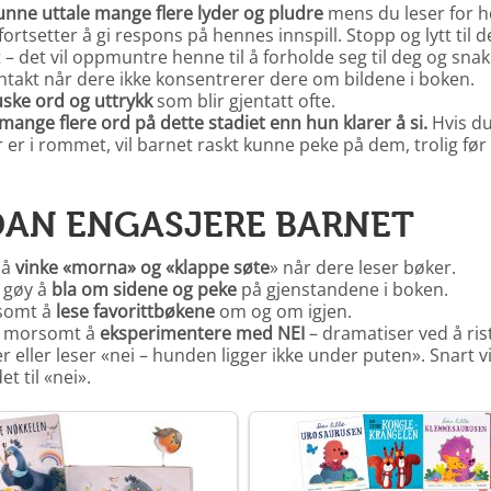
unne uttale mange flere lyder og pludre
mens du leser for h
 fortsetter å gi respons på hennes innspill. Stopp og lytt til d
 – det vil oppmuntre henne til å forholde seg til deg og snak
takt når dere ikke konsentrerer dere om bildene i boken.
ske ord og uttrykk
som blir gjentatt ofte.
mange flere ord på dette stadiet enn hun klarer å si.
Hvis du
 er i rommet, vil barnet raskt kunne peke på dem, trolig før
AN ENGASJERE BARNET
 å
vinke «morna» og «klappe søte
» når dere leser bøker.
 gøy å
bla om sidene og peke
på gjenstandene i boken.
somt å
lese favorittbøkene
om og om igjen.
å morsomt å
eksperimentere med NEI
– dramatiser ved å ris
r eller leser «nei – hunden ligger ikke under puten». Snart v
et til «nei».