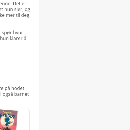
enne. Det er
et hun sier, og
ke mer til deg.
 spør hvor
 hun klarer å
te på hodet
il også barnet