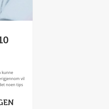
10
nå kunne
erigjennom vil
 det noen tips
GEN