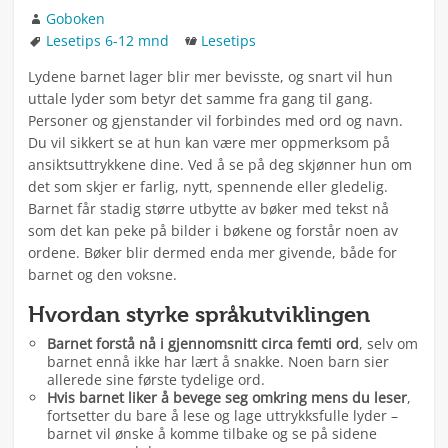
Forfatter
Goboken
Stikkord
Kategorier
Lesetips 6-12 mnd
Lesetips
Lydene barnet lager blir mer bevisste, og snart vil hun
uttale lyder som betyr det samme fra gang til gang.
Personer og gjenstander vil forbindes med ord og navn.
Du vil sikkert se at hun kan være mer oppmerksom på
ansiktsuttrykkene dine. Ved å se på deg skjønner hun om
det som skjer er farlig, nytt, spennende eller gledelig.
Barnet får stadig større utbytte av bøker med tekst nå
som det kan peke på bilder i bøkene og forstår noen av
ordene. Bøker blir dermed enda mer givende, både for
barnet og den voksne.
Hvordan styrke språkutviklingen
Barnet forstå nå i gjennomsnitt circa femti ord
, selv om
barnet ennå ikke har lært å snakke. Noen barn sier
allerede sine første tydelige ord.
Hvis barnet liker å bevege seg omkring mens du leser
,
fortsetter du bare å lese og lage uttrykksfulle lyder –
barnet vil ønske å komme tilbake og se på sidene