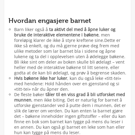
Hvordan engasjere barnet
Barn liker også å
ta aktivt del med å åpne luker og
bruke de interaktive elementene i bøkene
, men
foreløpig klarer de ikke å styre kreftene sine.Dette er
ikke så enkelt, og du må gjerne prøve deg frem med
ulike metoder som lar barnet bla i sidene og åpne
lukene og ta del i opplevelsen uten å ødelegge bøkene.
Bli ikke sint om deler av boken skulle bli ødelagt – vent
heller med de interaktive bøkene til litt senere, eller
godta at de kan bli ødelagt, og prøv å begrense skaden.
Hvis bøkene ikke har luker
, kan du også leke «titt-tei»
med hendene: Hold hånden over en gjenstand og si
«titt-tei» når du åpner den.
De fleste bøker
tåler til en viss grad å bli utforsket med
munnen
, men ikke biting. Det er naturlig for barnet å
utforske gjenstander ved å putte dem i munnen, det er
slik de lærer om verden. Du kan enten la barnet gjøre
det – bøkene inneholder ingen giftstoffer – eller du kan
finne en bok som barnet kan tygge på mens du leser i
en annen. Du kan også gi barnet en leke som han eller
hun kan tygge på mens du leser.