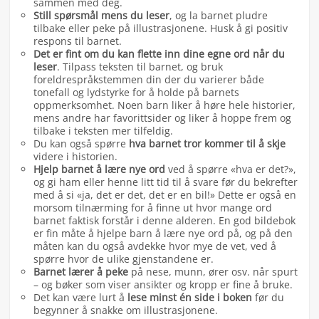
sammen med deg.
Still spørsmål mens du leser
, og la barnet pludre
tilbake eller peke på illustrasjonene. Husk å gi positiv
respons til barnet.
Det er fint om du kan flette inn dine egne ord når du
leser
. Tilpass teksten til barnet, og bruk
foreldrespråkstemmen din der du varierer både
tonefall og lydstyrke for å holde på barnets
oppmerksomhet. Noen barn liker å høre hele historier,
mens andre har favorittsider og liker å hoppe frem og
tilbake i teksten mer tilfeldig.
Du kan også spørre
hva barnet tror kommer til å skje
videre i historien.
Hjelp barnet å lære nye ord
ved å spørre «hva er det?»,
og gi ham eller henne litt tid til å svare før du bekrefter
med å si «ja, det er det, det er en bil!» Dette er også en
morsom tilnærming for å finne ut hvor mange ord
barnet faktisk forstår i denne alderen. En god bildebok
er fin måte å hjelpe barn å lære nye ord på, og på den
måten kan du også avdekke hvor mye de vet, ved å
spørre hvor de ulike gjenstandene er.
Barnet lærer å peke
på nese, munn, ører osv. når spurt
– og bøker som viser ansikter og kropp er fine å bruke.
Det kan være lurt å
lese minst én side i boken
før du
begynner å snakke om illustrasjonene.