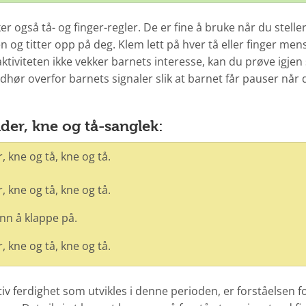
er også tå- og finger-regler. De er fine å bruke når du stelle
n og titter opp på deg. Klem lett på hver tå eller finger men
aktiviteten ikke vekker barnets interesse, kan du prøve igjen
lydhør overfor barnets signaler slik at barnet får pauser når 
der, kne og tå-sanglek:
, kne og tå, kne og tå.
, kne og tå, kne og tå.
inn å klappe på.
, kne og tå, kne og tå.
tiv ferdighet som utvikles i denne perioden, er forståelsen f