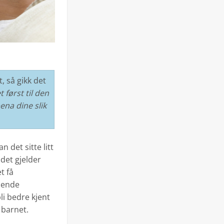
, så gikk det
 først til den
ena dine slik
 det sitte litt
det gjelder
t få
nnende
li bedre kjent
 barnet.