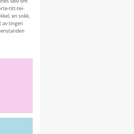
innes selv om
te-titt-tei-
kkel, en sokk,
t av tingen
gjenstanden