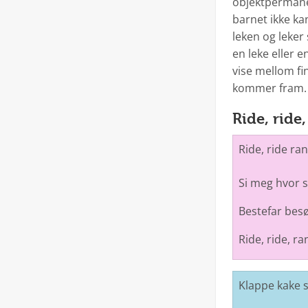
objektpermanen
barnet ikke kan
leken og leker
en leke eller e
vise mellom fi
kommer fram.
Ride, ride
Ride, ride ran
Si meg hvor s
Bestefar besø
Ride, ride, ra
Klappe kake 