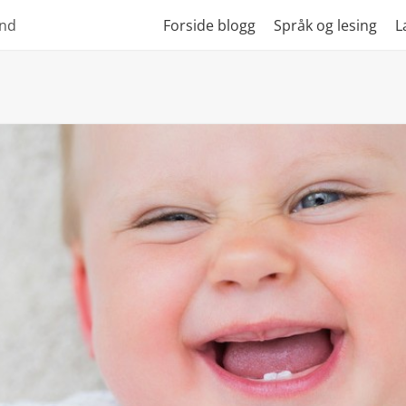
und
Forside blogg
Språk og lesing
L