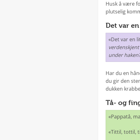
Husk å være fo
plutselig kom
Det var en
«Det var en l
verdenskjent 
under haken?
Har du en hånd
du gir den ste
dukken krabbe 
Tå- og fin
«Pappatå, mam
«Tittil, totti