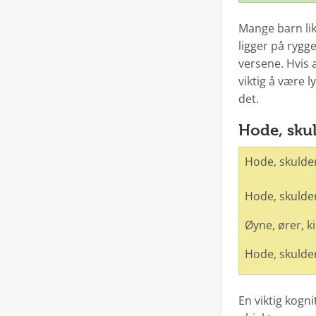
Mange barn lik
ligger på rygge
versene. Hvis 
viktig å være 
det.
Hode, skul
Hode, skulder
Hode, skulder
Øyne, ører, k
Hode, skulder
En viktig kogni