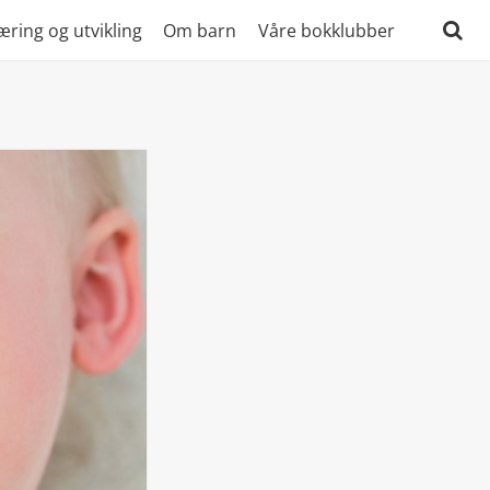
æring og utvikling
Om barn
Våre bokklubber
Søk
etter: