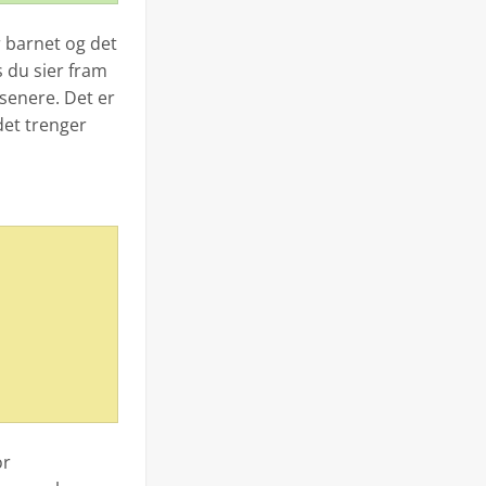
r barnet og det
s du sier fram
 senere. Det er
det trenger
or