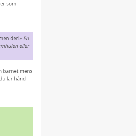
rmer som
… men der!»
En
rmhulen eller
an barnet mens
du lar hånd-