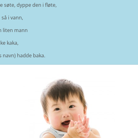
e søte, dyppe den i fløte,
, så i vann,
n liten mann
ke kaka,
 navn) hadde baka.