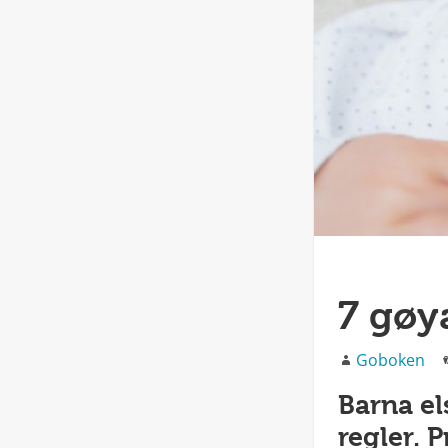
7 gøya
Forfatter
Goboken
Barna el
regler. 