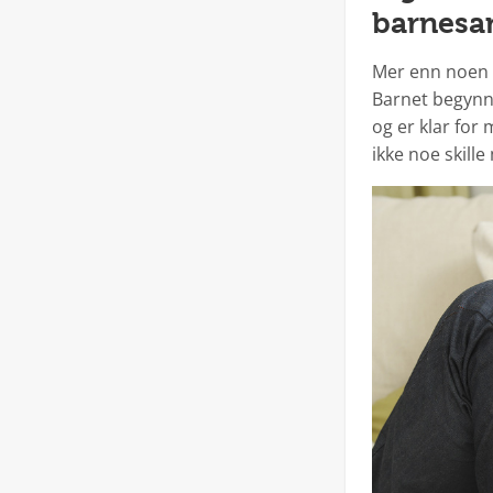
barnesa
Mer enn noen g
Barnet begynn
og er klar for
ikke noe skill