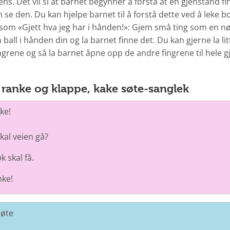
s. Det vil si at barnet begynner å forstå at en gjenstand f
 se den. Du kan hjelpe barnet til å forstå dette ved å leke bor
 som «Gjett hva jeg har i hånden!»: Gjem små ting som en nø
n ball i hånden din og la barnet finne det. Du kan gjerne la lit
ngrene og så la barnet åpne opp de andre fingrene til hele 
, ranke og klappe, kake søte-sanglek
ke!
kal veien gå?
k skal få.
nke!
søte