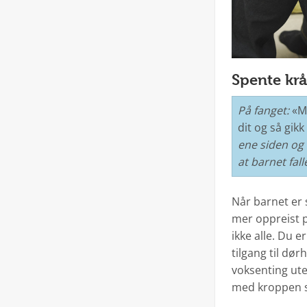
Spente krå
På fanget:
«M
dit og så gikk
ene siden og 
at barnet fal
Når barnet er 
mer oppreist p
ikke alle. Du 
tilgang til d
voksenting ute
med kroppen si