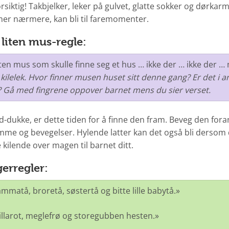
rsiktig! Takbjelker, leker på gulvet, glatte sokker og dørka
mer nærmere, kan bli til faremomenter.
 liten mus-regle:
iten mus som skulle finne seg et hus … ikke der … ikke der 
kilelek. Hvor finner musen huset sitt denne gang? Er det i a
 Gå med fingrene oppover barnet mens du sier verset.
-dukke, er dette tiden for å finne den fram. Beveg den for
mme og bevegelser. Hylende latter kan det også bli dersom 
kilende over magen til barnet ditt.
gerregler:
matå, broretå, søstertå og bitte lille babytå.»
l, tillarot, meglefrø og storegubben hesten.»