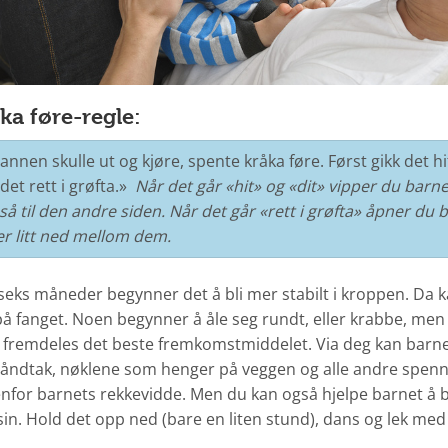
ka føre-regle:
annen skulle ut og kjøre, spente kråka føre. Først gikk det hit
 det rett i grøfta.»
Når det går «hit» og «dit» vipper du barnet
så til den andre siden. Når det går «rett i grøfta» åpner du b
ler litt ned mellom dem.
seks måneder begynner det å bli mer stabilt i kroppen. Da kan
å fanget. Noen begynner å åle seg rundt, eller krabbe, men 
er fremdeles det beste fremkomstmiddelet. Via deg kan barne
ørhåndtak, nøklene som henger på veggen og alle andre spe
nfor barnets rekkevidde. Men du kan også hjelpe barnet å b
n. Hold det opp ned (bare en liten stund), dans og lek med