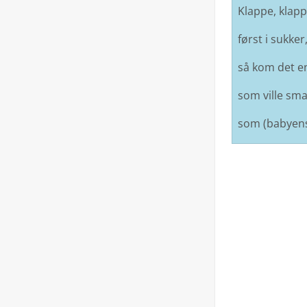
Klappe, klapp
først i sukker
så kom det e
som ville sma
som (babyens