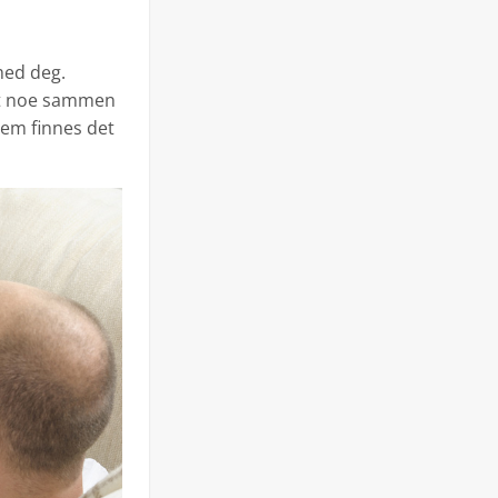
med deg.
ot noe sammen
dem finnes det