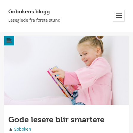
Gobokens blogg
Leseglede fra første stund
Meny
Og
Widgeter
Gode lesere blir smartere
Forfatter
Goboken